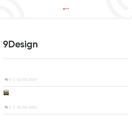
dung
9Design
EPISODE 34 : PHOTOSHOP TUTORIALS | CHỈNH ẢNH CƠ
BẢN | MOODY EFFECT | 9Tutorials
|
0
02/05/2020
VSCO CAM | TONE SUMMER DIARA LISA
| 9TUTORIALS
|
0
30/04/2020
PHOTOSHOP TUTORIALS | CHỈNH ẢNH CƠ BẢN | SOFT
COLOR TONE EFFECT | 9Tutorials