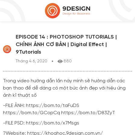
EPISODE 14 : PHOTOSHOP TUTORIALS |
CHỈNH ẢNH CƠ BẢN | Digital Effect |
9Tutorials
Tháng 4 6, 2020
880
Trong video hướng dẫn lần này mình sẽ hướng dẫn các
bạn thao để dễ dàng có một bức ảnh đẹp với hiệu ứng
ảnh kĩ thuật số
-FILE ẢNH:
https://bom.to/taFuDS
https://bom.to/GCopCq
https://bom.to/D83ZyT
-FILE PSD:
https://bom.to/x7Msgs
?Website:
https://khoahoc.9design.com.vn/