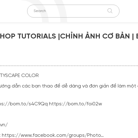
HOP TUTORIALS |CHỈNH ẢNH CƠ BẢN | 
CITYSCAPE COLOR
hướng dẫn các bạn thao để dễ dàng và đơn giản để làm một 
ps://bom.to/s4C9Qq
https://bom.to/foi02w
.vn/
:
https://www.facebook.com/groups/Photo…