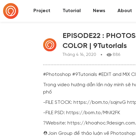
Project
Tutorial
News
About
EPISODE22 : PHOTOS
COLOR | 9Tutorials
Tháng 4 14, 2020
886
#Photoshop
#9Tutorials
#EDIT
and MIX 
Trong video hướng dẫn lần này mình sẽ 
phố
-FILE STOCK:
https://bom.to/sajnvG
htt
-FILE PSD:
https://bom.to/MhX2FK
?Website:
https://khoahoc.9design.com
⛑️Join Group để thảo luận về Photoshop