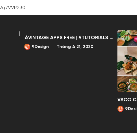
WVq7VVP230
✰VINTAGE APPS FREE | 9TUTORIALS ✰
9Design
Tháng 4 21, 2020
9Des