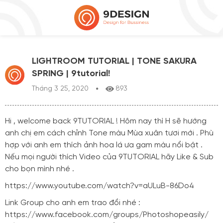
LIGHTROOM TUTORIAL | TONE SAKURA
SPRING | 9tutorial!
Tháng 3 25, 2020
893
Hi , welcome back 9TUTORIAL ! Hôm nay thì H sẽ hướng
anh chị em cách chỉnh Tone màu Mùa xuân tươi mới . Phù
hợp với anh em thích ảnh hoa lá ưa gam màu nổi bật .
Nếu mọi người thích Video của 9TUTORIAL hãy Like & Sub
cho bọn mình nhé .
https://www.youtube.com/watch?v=aULuB-86Do4
Link Group cho anh em trao đổi nhé :
https://www.facebook.com/groups/Photoshopeasily/