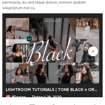
pertinacia, eu sed idque dolore, omnium audiam
voluptatum mel cu.
LIGHTROOM TUTORIALS | TONE BLACK n ORANGE | 9TUTORIALS
9Design
Tháng 4 18, 2020