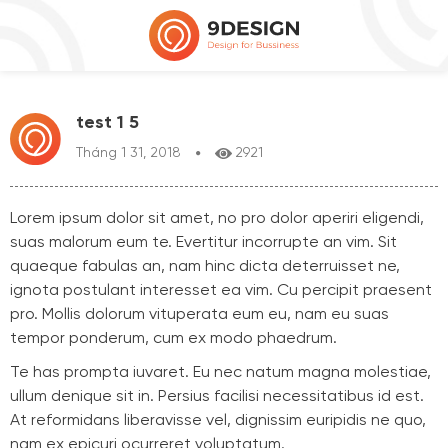
test 1 5
Tháng 1 31, 2018
2921
Lorem ipsum dolor sit amet, no pro dolor aperiri eligendi,
suas malorum eum te. Evertitur incorrupte an vim. Sit
quaeque fabulas an, nam hinc dicta deterruisset ne,
ignota postulant interesset ea vim. Cu percipit praesent
pro. Mollis dolorum vituperata eum eu, nam eu suas
tempor ponderum, cum ex modo phaedrum.
Te has prompta iuvaret. Eu nec natum magna molestiae,
ullum denique sit in. Persius facilisi necessitatibus id est.
At reformidans liberavisse vel, dignissim euripidis ne quo,
nam ex epicuri ocurreret voluptatum.