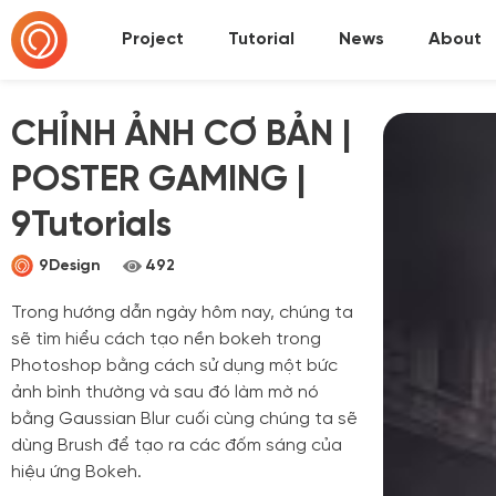
Project
Tutorial
News
About
CHỈNH ẢNH CƠ BẢN |
POSTER GAMING |
9Tutorials
9Design
492
Trong hướng dẫn ngày hôm nay, chúng ta
sẽ tìm hiểu cách tạo nền bokeh trong
Photoshop bằng cách sử dụng một bức
ảnh bình thường và sau đó làm mờ nó
bằng Gaussian Blur cuối cùng chúng ta sẽ
dùng Brush để tạo ra các đốm sáng của
hiệu ứng Bokeh.